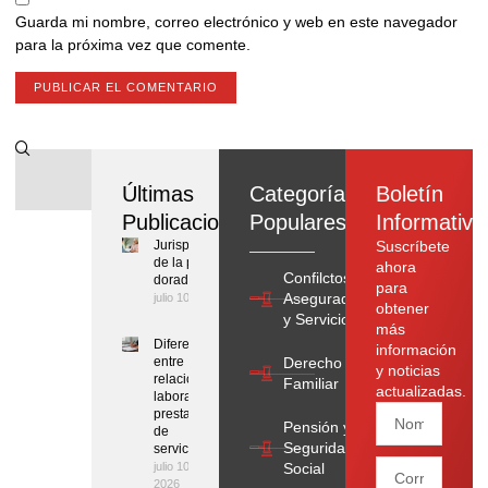
Guarda mi nombre, correo electrónico y web en este navegador
para la próxima vez que comente.
Últimas
Categorías
Boletín
Publicaciones
Populares
Informativo
Jurisprudencia
Suscríbete
de la pensión
ahora
Confilctos con
dorada
para
Aseguradoras
julio 10, 2026
obtener
y Servicios
más
Diferencias
información
entre
Derecho
y noticias
relación
Familiar
actualizadas.
laboral y
prestación
Pensión y
de
Seguridad
servicios
julio 10,
Social
2026