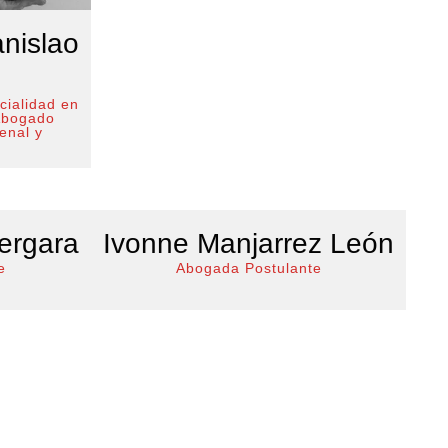
nislao
cialidad en
Abogado
enal y
Vergara
Ivonne Manjarrez León
e
Abogada Postulante