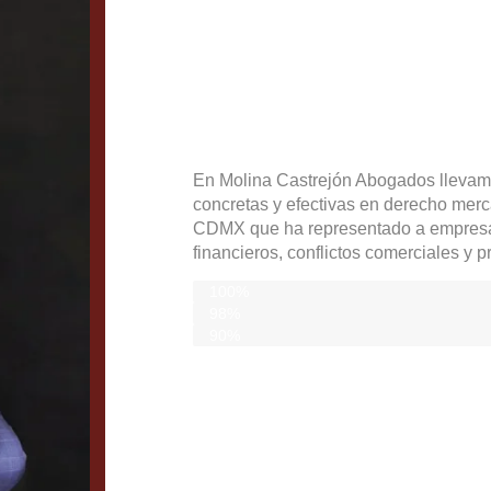
Justicia para qu
para quien defie
En Molina Castrejón Abogados llevam
concretas y efectivas en derecho merc
CDMX que ha representado a empresas,
financieros, conflictos comerciales y p
Asesorías iniciales gratuitas
100%
Califican nuestro servicio como excepcio
98%
De respuesta inmediata en el primer con
90%