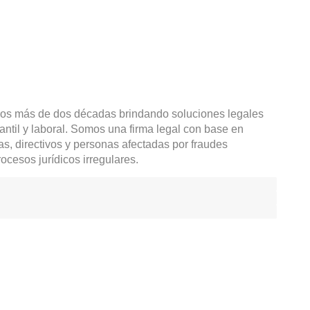
ien demanda, legalidad
nde
os más de dos décadas brindando soluciones legales
antil y laboral. Somos una firma legal con base en
 directivos y personas afectadas por fraudes
rocesos jurídicos irregulares.
nal
tacto