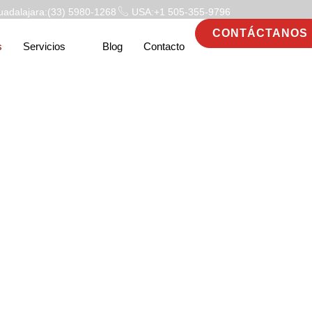
adalajara:(33) 5980-1268
USA:+1 505-355-9796
CONTÁCTANOS
s
Servicios
Blog
Contacto
Firma Legal
ados Mercantiles y Laborales en
con Más de 25 Años de Experienci