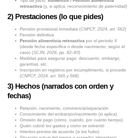
Tipo de juicio:
Alimentos / Pensión alimenticia
retroactiva
(y, si aplica, reconocimiento de paternidad)
2) Prestaciones (lo que pides)
Pensión provisional inmediata (
CNPCF, 2024, art. 562
)
Pensión definitiva
Pensión alimenticia retroactiva
por el periodo X
(desde fecha específica o desde nacimiento, según el
caso) (
SCJN, 2026, pp. 82–83
)
Medidas para asegurar pago: descuento, embargo,
garantías, etc.
Inscripción en registros por incumplimiento, si procede
(
CNPCF, 2024, art. 565 y 568
)
3) Hechos (narrados con orden y
fechas)
Relación, nacimiento, convivencia/separación
Conocimiento del embarazo/nacimiento (si aplica)
Omisión de pago (cómo, cuándo, por cuánto tiempo)
Quién cubrió los gastos y cómo se solventó
Intentos previos de acuerdo (si los hubo)
Situación actual del menor o acreedor alimentario