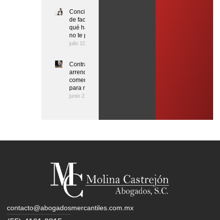
Conciliación
de facturas:
qué hacer si
no te pagan
julio 10, 2026
Contrato de
arrendamiento
comercial
para negocios
junio 22, 2026
contacto@abogadosmercantiles.com.mx