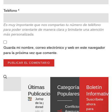
Teléfono
*
Es muy importante que nos compartas tu número de teléfono
para poder orientarte de manera clara y brindarte una atención
más personalizada.
Guarda mi nombre, correo electrónico y web en este navegador
para la próxima vez que comente.
Últimas
Categorías
Boletín
Publicaciones
Populares
Informativo
Jurisprudencia
Suscríbete
de la pensión
ahora
Confilctos con
dorada
para
Aseguradoras
julio 10, 2026